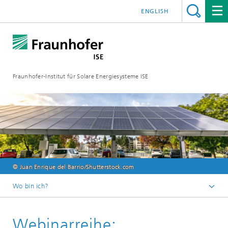
ENGLISH
Fraunhofer-Institut für Solare Energiesysteme ISE
© Juan Enrique del Barrio/Shutterstock.com
Wo bin ich?
Startseite
Webinarreihe:
Veranstaltungen