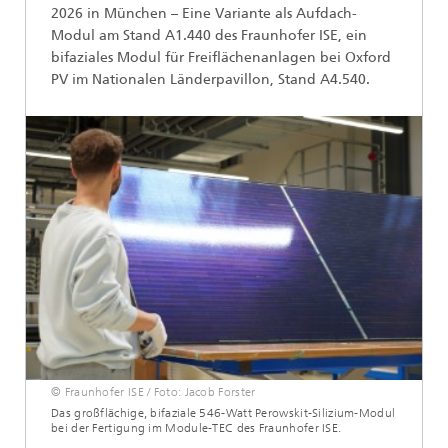
2026 in München – Eine Variante als Aufdach-
Modul am Stand A1.440 des Fraunhofer ISE, ein
bifaziales Modul für Freiflächenanlagen bei Oxford
PV im Nationalen Länderpavillon, Stand A4.540.
© Fraunhofer ISE / Foto: Jacob Forster
Das großflächige, bifaziale 546-Watt Perowskit-Silizium-Modul
bei der Fertigung im Module-TEC des Fraunhofer ISE.