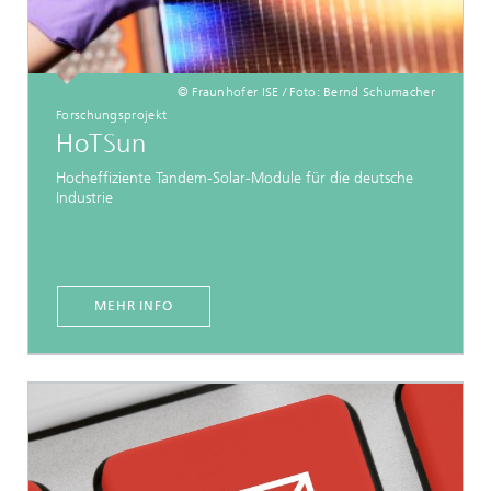
© Fraunhofer ISE / Foto: Bernd Schumacher
Forschungsprojekt
HoTSun
Hocheffiziente Tandem-Solar-Module für die deutsche
Industrie
MEHR INFO