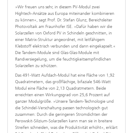
»Wir freuen uns sehr, in diesem PV-Modul zwei
Hightech-Ansätze aus Europa miteinander kombinieren
zu können«, sagt Prof. Dr. Stefan Glunz, Bereichsleiter
Photovoltaik am Fraunhofer ISE. »Dafür haben wir die
Solarzellen von Oxford PV in Schindeln geschnitten, in
einer Matrix-Struktur angeordnet, mit leitfähigem
Klebstoff elektrisch verbunden und dann eingekapselt.«
Die Tandem-Module sind Glas-Glas-Module mit
Randversiegelung, um die feuchtigkeitsempfindlichen
Solarzellen zu schützen.
Das 491-Watt Aufdach-Modul hat eine Fläche von 1,92
Quadratmetern, das großflächige, bifaziale 546-Watt
Modul eine Fläche von 2,13 Quadratmetern. Beide
erreichten einen Wirkungsgrad von 25,6 Prozent auf
ganzer Modulgröße. »Unsere Tandem-Technologie und
die Schindel-Verschaltung passen technologisch gut
zusammen: Durch die geringeren Stromdichten der
Perowskit-Silizium-Solarzellen kann man sie in breitere
Streifen schneiden, was die Produktivität erhöht«, erklärt