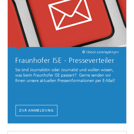
© iStock.com/aydinynr
Fraunhofer ISE - Presseverteiler
Sie sind Journalistin oder Journalist und wollen wissen,
was beim Fraunhofer ISE passiert? Gerne senden wir
Ihnen unsere aktuellen Presseinformationen per E-Mail!
ZUR ANMELDUNG