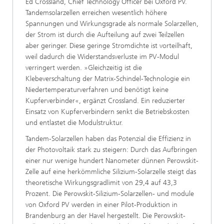
Ed Crossland, Chief Technology Officer bei Oxford PV.
Tandemsolarzellen erreichen wesentlich höhere
Spannungen und Wirkungsgrade als normale Solarzellen,
der Strom ist durch die Aufteilung auf zwei Teilzellen
aber geringer. Diese geringe Stromdichte ist vorteilhaft,
weil dadurch die Widerstandsverluste im PV-Modul
verringert werden. »Gleichzeitig ist die
Klebeverschaltung der Matrix-Schindel-Technologie ein
Niedertemperaturverfahren und benötigt keine
Kupferverbinder«, ergänzt Crossland. Ein reduzierter
Einsatz von Kupferverbindern senkt die Betriebskosten
und entlastet die Modulstruktur.
Tandem-Solarzellen haben das Potenzial die Effizienz in
der Photovoltaik stark zu steigern: Durch das Aufbringen
einer nur wenige hundert Nanometer dünnen Perowskit-
Zelle auf eine herkömmliche Silizium-Solarzelle steigt das
theoretische Wirkungsgradlimit von 29,4 auf 43,3
Prozent. Die Perowskit-Silizium-Solarzellen- und module
von Oxford PV werden in einer Pilot-Produktion in
Brandenburg an der Havel hergestellt. Die Perowskit-