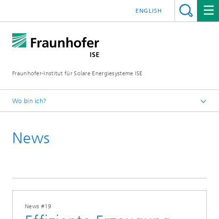
ENGLISH
Fraunhofer-Institut für Solare Energiesysteme ISE
Wo bin ich?
Startseite
News
Presse
News
News #19