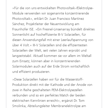
»Für die von uns entwickelten Photovoltaik-/Elektrolyse-
Module verwenden wir sogenannte konzentrierende
Photovoltaik«, erklärt Dr. Juan Francisco Martínez
Sánchez, Projektleiter der Neuentwicklung am
Fraunhofer ISE. »Ein Fresnel-Linsenarray bündelt direktes
Sonnenlicht auf hocheffiziente III-V Solarzellen, für
diesen Anwendungsfall mit einer Leerlaufspannung von
über 4 Volt.« III-V Solarzellen sind die effizientesten
Solarzellen der Welt, seit vielen Jahren erprobt und
langzeitstabil. Aktuell kommen sie vor allem im Weltall
zum Einsatz, können aber in konzentrierenden
Solarmodulen auch auf der Erde Strom wirtschaftlich
und effizient produzieren.
»Diese Solarzellen haben wir für die Wasserstoff-
Produktion direkt mit der Kathode und der Anode von
zwei in Reihe geschalteten PEM-Elektrolysezellen
verbunden und so ein perfektes Match der beiden
elektrischen Kennlinien erreicht«, ergänzt Dr. Tom
Smolinka, Abteilungsleiter Membranelektrolyse am