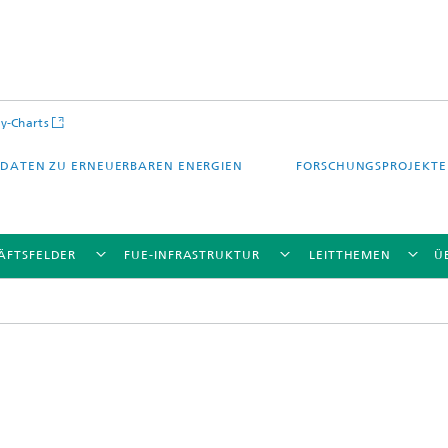
y-Charts
DATEN ZU ERNEUERBAREN ENERGIEN
FORSCHUNGSPROJEKTE
ÄFTSFELDER
FUE-INFRASTRUKTUR
LEITTHEMEN
Ü
CalLab PV Cells / CalLab PV Modul