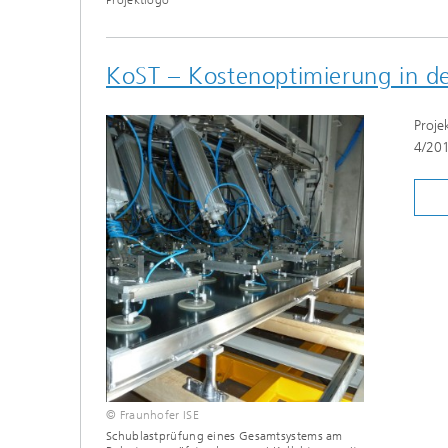
KoST – Kostenoptimierung in de
Proje
4/201
© Fraunhofer ISE
Schublastprüfung eines Gesamtsystems am