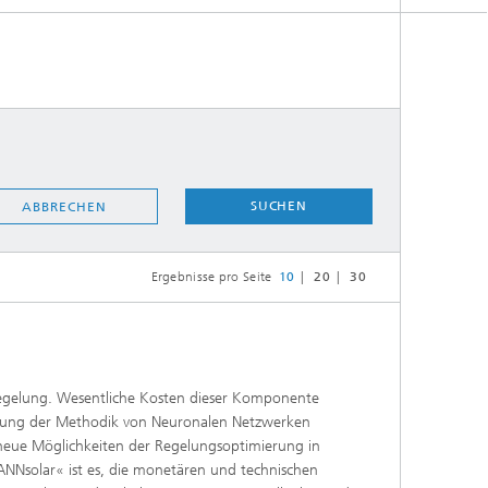
Energiesystemanalyse
Digitaler Netzanschluss
Integrierte Energieinfrastrukturen:
Strom, Fernwärme, Gas
Netzplanung und Netzbetrieb
Energiedaten und Monitoring
Flexibilitätsmanagement von
SUCHEN
ABBRECHEN
Energieanlagen
Energiekonzepte für die Industrie
Ergebnisse pro Seite
10
20
30
Klimaneutrale Städte, Quartiere,
Vor-Ort-Systeme
Elektromobilität
Regelung. Wesentliche Kosten dieser Komponente
tzung der Methodik von Neuronalen Netzwerken
2
z neue Möglichkeiten der Regelungsoptimierung in
»ANNsolar« ist es, die monetären und technischen