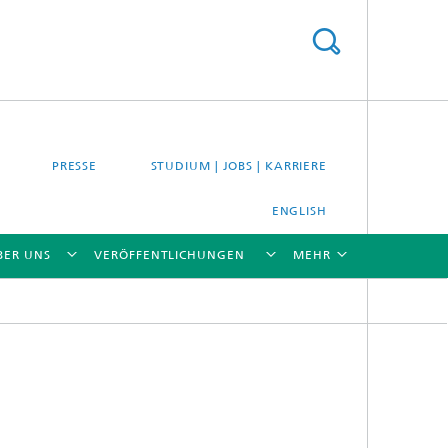
PRESSE
STUDIUM | JOBS | KARRIERE
ENGLISH
BER UNS
VERÖFFENTLICHUNGEN
MEHR
[X]
[X]
[X]
[X]
[X]
es