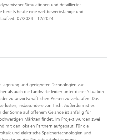
dynamischer Simulationen und detaillierter
e bereits heute eine wettbewerbsfähige und
 Laufzeit: 07/2024 - 12/2024
hllagerung und geeigneten Technologien zur
er als auch die Landwirte leiden unter dieser Situation
oder zu unwirtschaftlichen Preisen zu verkaufen. Das
rlusten, insbesondere von Fisch. Außerdem ist es
n der Sonne auf offenem Gelände ist anfällig für
ochwertigen Märkten findet. Im Projekt wurden zwei
nd mit den lokalen Partnern aufgebaut. Für die
oltaik und elektrische Speichertechnologien und
Umsetzung des Projekts erfolgt in enger