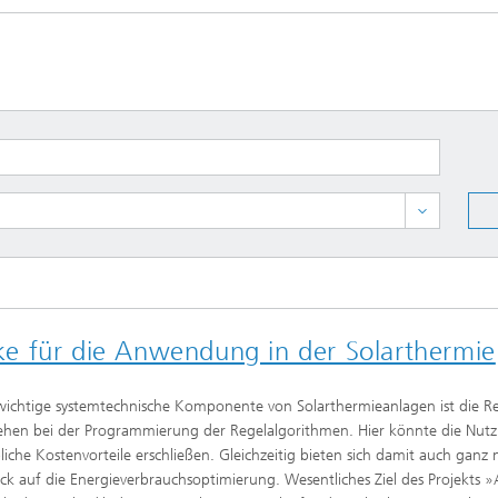
Photovoltaische Kraftwerke
TestLab PV Modules
esystemtechnik
Brennstoffzelle
nd trockenchemische
Kuratorium
Integrierte Photovoltaik
ren
ve Gebäude
Membranelektrolyse
ungs- und
elungstechnologien
ehülle
Nachhaltige Syntheseprodukte
he Intelligenz und
anagement
pumpen
Hydrogen System Analysis
chnologie
, Klima, Kälte
e für die Anwendung in der Solarthermie
chnologie
er
wichtige systemtechnische Komponente von Solarthermieanlagen ist die 
ehen bei der Programmierung der Regelalgorithmen. Hier könnte die Nu
ermie: Anlagen und
liche Kostenvorteile erschließen. Gleichzeitig bieten sich damit auch gan
enten
ick auf die Energieverbrauchsoptimierung. Wesentliches Ziel des Projekts 