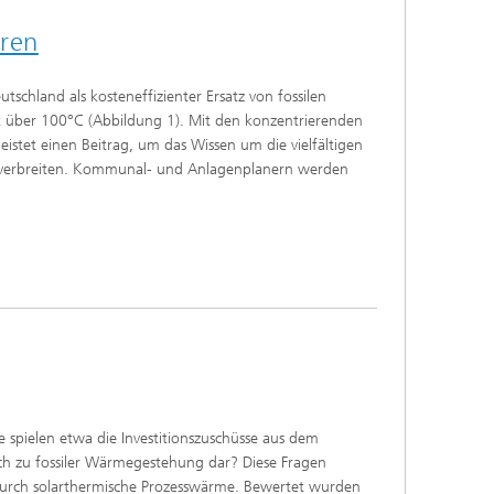
oren
schland als kosteneffizienter Ersatz von fossilen
it über 100°C (Abbildung 1). Mit den konzentrierenden
istet einen Beitrag, um das Wissen um die vielfältigen
u verbreiten. Kommunal- und Anlagenplanern werden
e spielen etwa die Investitionszuschüsse aus dem
ich zu fossiler Wärmegestehung dar? Diese Fragen
durch solarthermische Prozesswärme. Bewertet wurden