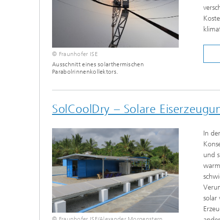
versc
Koste
klima
© Fraunhofer ISE
Ausschnitt eines solarthermischen
Parabolrinnenkollektors.
SolCoolDry – Solare Eiserzeug
In de
Konse
und s
warme
schwi
Verun
solar
Erzeu
© Fraunhofer ISE/Alexander Morgenstern
ander