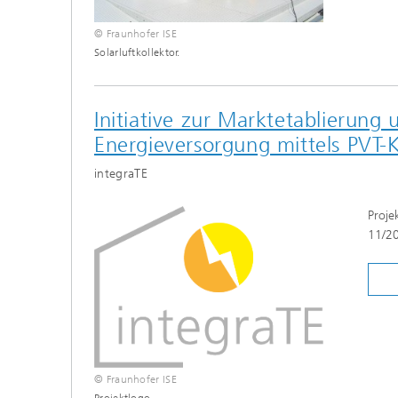
© Fraunhofer ISE
Solarluftkollektor.
Initiative zur Marktetablierung
Energieversorgung mittels PV
integraTE
Proje
11/2
© Fraunhofer ISE
Projektlogo