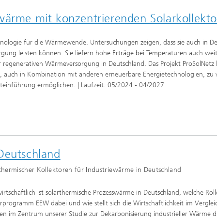
wärme mit konzentrierenden Solarkollekt
hnologie für die Wärmewende. Untersuchungen zeigen, dass sie auch in Deut
gung leisten können. Sie liefern hohe Erträge bei Temperaturen auch we
ur regenerativen Wärmeversorgung in Deutschland. Das Projekt ProSolNetz le
ie, auch in Kombination mit anderen erneuerbare Energietechnologien, z
teinführung ermöglichen. | Laufzeit: 05/2024 - 04/2027
Deutschland
rthermischer Kollektoren für Industriewärme in Deutschland
irtschaftlich ist solarthermische Prozesswärme in Deutschland, welche Roll
rprogramm EEW dabei und wie stellt sich die Wirtschaftlichkeit im Vergle
en im Zentrum unserer Studie zur Dekarbonisierung industrieller Wärme 