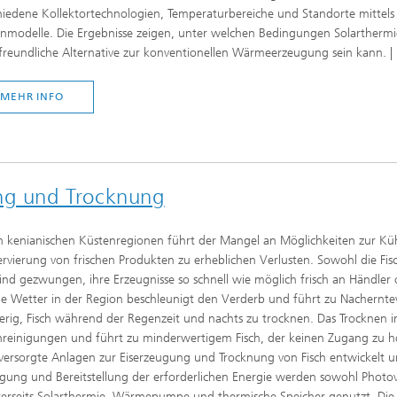
hiedene Kollektortechnologien, Temperaturbereiche und Standorte mittels 
nmodelle. Die Ergebnisse zeigen, unter welchen Bedingungen Solarthermi
freundliche Alternative zur konventionellen Wärmeerzeugung sein kann. |
MEHR INFO
ung und Trocknung
n kenianischen Küstenregionen führt der Mangel an Möglichkeiten zur Kü
rvierung von frischen Produkten zu erheblichen Verlusten. Sowohl die Fisch
ind gezwungen, ihre Erzeugnisse so schnell wie möglich frisch an Händler 
 Wetter in der Region beschleunigt den Verderb und führt zu Nachernteve
erig, Fisch während der Regenzeit und nachts zu trocknen. Das Trocknen i
reinigungen und führt zu minderwertigem Fisch, der keinen Zugang zu h
 versorgte Anlagen zur Eiserzeugung und Trocknung von Fisch entwickelt u
gung und Bereitstellung der erforderlichen Energie werden sowohl Photov
erseits Solarthermie, Wärmepumpe und thermische Speicher genutzt. Die 