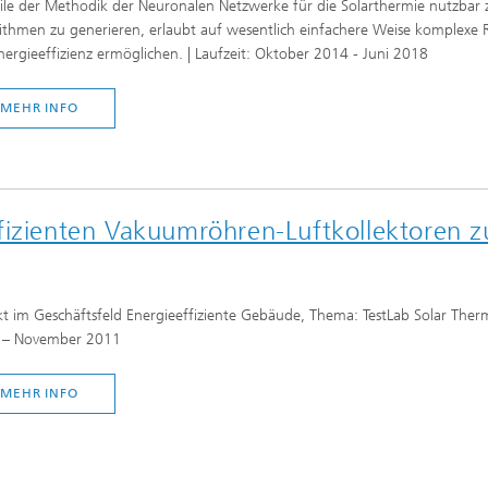
ile der Methodik der Neuronalen Netzwerke für die Solarthermie nutzbar 
ithmen zu generieren, erlaubt auf wesentlich einfachere Weise komplexe Re
nergieeffizienz ermöglichen. | Laufzeit: Oktober 2014 - Juni 2018
MEHR INFO
fizienten Vakuumröhren-Luftkollektoren z
kt im Geschäftsfeld Energieeffiziente Gebäude, Thema: TestLab Solar Therm
 – November 2011
MEHR INFO