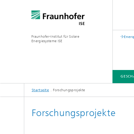
Fraunhofer-Institut für Solare
Energ
Energiesysteme ISE
GESCH
Startseite
Forschungsprojekte
GESCHÄFTSFELDER
FUE-INFRASTRUKTUR
LEITTHEMEN
ÜBER UNS
VERÖFFENTLICHUNGEN
Forschungsprojekte
Zentrum für höchsteffiziente
Solarzellen